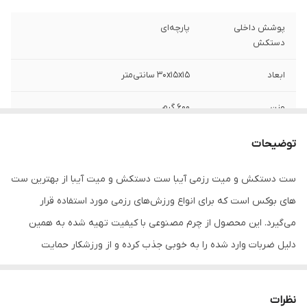
پوشش داخلی
پارچه‌ای
دستکش
ابعاد
30x15x15 سانتی‌متر
وزن
600 گرم
نوع بست
چسبی
توضیحات
اندازه
کوچک
ست دستکش و میت رزمی آیبا ست دستکش و میت آیبا از بهترین ست
های بوکس است که برای انواع ورزش‌های رزمی مورد استفاده قرار
جنس
چرم
می‌گیرد. این محصول از چرم مصنوعی با کیفیت تهیه شده به همین
مناسب برای ورزش
بوکس , کیک بوکس , ووشو
دلیل ضربات وارد شده را به خوبی جذب کرده و از ورزشکار حمایت
می‌کند.
سایر توضیحات
ست دستکش و میت رزمی بوکس جهت
بوکسورها و سایر هنرهای رزمی
نظرات