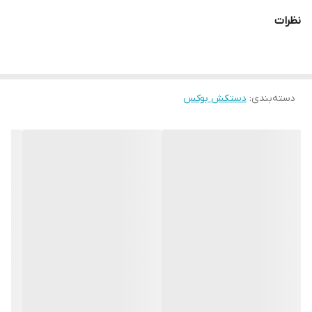
اشاره کرد که محیطی خشک را برای شما به ارمغان می اورد همچنین
نظرات
راحتی انگشتان دست هنگام استفاده و سهولت در انجام ضربان ورزشی از
دیگر فواید این دستکش می باشد
دسته‌بندی
:
دستکش بوکس