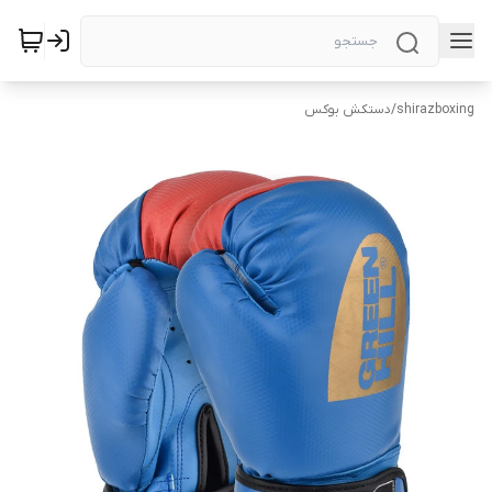
shirazboxing
/
دستکش بوکس