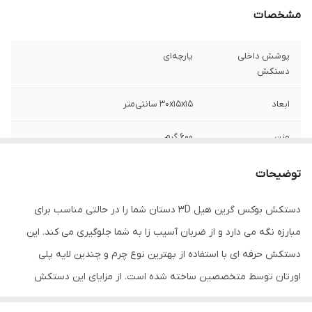
مشخصات
پوشش داخلی
پارچه‌ای
دستکش
ابعاد
30x15x15 سانتی‌متر
وزن
600 گرم
نوع بست
چسبی
توضیحات
جنس
چرم
دستکش بوکس گرین هیل 3D دستان شما را در حالتی مناسب برای
مبارزه نگه می دارد و از ضربان آسیب زا به شما جلوگیری می کند. این
مناسب برای ورزش
بوکس , ووشو , کیک بوکس
دستکش حرفه ای با استفاده از بهترین نوع چرم و چندین لایه پلی
سایر توضیحات
مناسب مبارزه ، اسپارینگ و کیسه زنی
اورتان توسط متخصصین ساخته شده است. از مزایای این دستکش
میتوان به ویژگی تهویه ای که در قسمت کفی دستکش تعبیه شده
نوع دستکش رزمی
دستکش بوکس و فول کنتاکت