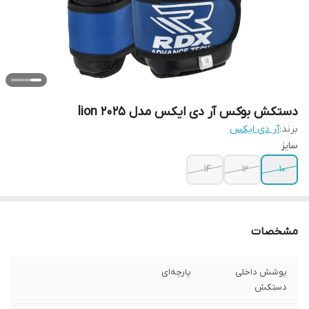
دستکش بوکس آر دی ایکس مدل lion 2025
برند:
آر دی ایکس
سایز
14
12
10
مشخصات
پوشش داخلی
پارچه‌ای
دستکش