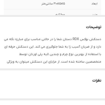
ابعاد
30x15x15 سانتی‌متر
وزن
600 گرم
نوع بست
چسبی
توضیحات
اندازه
کوچک
دستکش بوکس RDX دستان شما را در حالتی مناسب برای مبارزه نگه می
دارد و از ضربان آسیب زا به شما جلوگیری می کند. این دستکش حرفه ای
جنس
چرم
با استفاده از بهترین نوع چرم و چندین لایه پلی اورتان توسط
مناسب برای ورزش
بوکس , ووشو , کیک بوکس
متخصصین ساخته شده است. از مزایای این دستکش میتوان به ویژگی
تهویه ای که در قسمت کفی دستکش تعبیه شده اشاره کرد که محیطی
سایر توضیحات
مناسب مبارزه ، اسپارینگ و کیسه زنی
خشک را برای شما به ارمغان می اورد همچنین راحتی انگشتان دست
نظرات
نوع دستکش رزمی
دستکش بوکس و فول کنتاکت
هنگام استفاده و سهولت در انجام ضربان ورزشی از دیگر فواید این
دستکش می باشد پیشنهاد به شما استفاده از دستکش بوکس RDX به
همراه باند بوکس جهت حفظ و نگهداری بهتر انگشتان دست و جلوگیری