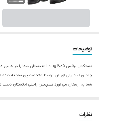
توضیحات
دستکش بوکس adi king 2025 دست
چندین لایه پلی اورتان توسط متخصصین ساخته شده اس
شما به ارمغان می اورد همچنین راحتی انگشتان دست هن
بوکس adi king 2025 به همراه باند 
کیک بوکس
نظرات