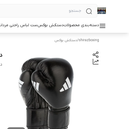
دسته‌بندی محصولات
دستکش بوکس
ست لباس راحتی مردان
shirazboxing
/
دستکش بوکس
دس
دس