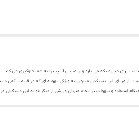
ان شما را در حالتی مناسب برای مبارزه نگه می دارد و از ضربان آسیب زا به شما جلوگیری م
ت. از مزایای این دستکش میتوان به ویژگی تهویه ای که در قسمت کفی دست
گام استفاده و سهولت در انجام ضربان ورزشی از دیگر فواید این دستکش می
بوکس جهت حفظ و نگهداری بهتر انگشتان دست و جلوگیری از آسیب های ورزشی می ب
دستکش بوکس و فول کنتاکت پوشش داخلی دستکش: پارچه‌ای ابعاد: 5x15