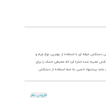
ی کند. این دستکش حرفه ای با استفاده از بهترین نوع چرم و
کش تعبیه شده اشاره کرد که محیطی خشک را برای
 باشد پیشنهاد ادمین به شما استفاده از دستکش
اشد. مشخصات فنی محصول: ** مشخصات ** نوع دستکش رزمی:
30x1 سانتی‌متر وزن: 600 گرم نوع بست: چسبی اندازه: کوچک جنس: چرم طبیعی مناسب برای ورزش: بوکس, ووشو,
افزودن نظر