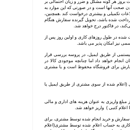
۲-۴– مشتریان در هنگام ثبت سفارش می بایست اطلاعات خود را دقیق وارد فرم سفارش نمایند، در غیراینصورت مسئولیت بروز هر گونه مشکل و ضرر و زیان احتمالی بر 
عهده ایشان می باشد. بنابراین درج آدرس، ایمیل و شماره تماس‌های همراه و ثابت توسط مشتری، به منزله مورد تایید بودن صحت آنها است و در صورتی که این موارد به 
صورت صحیح یا کامل درج نشده باشد، فروشگاه جهت اطمینان از صحت و قطعیت ثبت سفارش می‌تواند از مشتری، اطلاعات تکمیلی و بیشتری درخواست کند .همچنین، 
مشتریان می‌توانند نام، آدرس و تلفن شخص دیگری را برای تحویل گرفتن سفارش وارد کنند و اگر مبلغ سفارش از پیش پرداخت شده باشد، تحویل گیرنده سفارش هنگام 
۳-۴– روز کاری به معنی روز شنبه تا پنج شنبه هر هفته، به استثنای تعطیلات عمومی در ایران است و کلیه سفارش‏‌های ثبت شده در طول روزهای کاری و اولین روز پس از 
۴-۴–کلیه سفارش‌‏های ثبت شده در سایت فروشگاه به وسیله ارسال کد سفارش از طریق پیام کوتاه و پیش فاکتور سیستمی از طریق ایمیل، در پروسه بررسی قرار 
میگیرند. خرید شما از فروشگاه برای ما افتخار است و تیم فروشگاه سعی خود را در تحویل کالا خریداری شده مشتریان انجام خواهد داد اما چنانچه موجودی کالا در 
فروشگاه حتی پس از اقدام مشتری به سفارش‌‏گذاری به پایان برسد. حق کنسل کردن آن سفارش و یا استرداد وجه سفارش برای فروشگاه محفوظ است و یا مشتری 
۵-۴– در صورت بروز مشکل مانند اتمام موجودی کالا ، مبلغ پرداخت شده طی ۲۴ الی ۴۸ ساعت کاری به حساب مشتری (اعلام شده از سوی مشتری از طریق ایمیل یا 
۶-۴– یا انصراف مشتری از خرید ،زمانی که محصول بسته بندی و ارسال شده باشد مبلغ پرداخت شده با کسر ۲۰ درصد از مبلغ واریزی به عنوان هزینه های اداری و مالی 
۷-۴– در صورت بروز هرگونه خطا نسبت به درج قیمت و ارزش ریالی کالاهای موجود در سایت فروشگاه، حق بلا اثر نمودن سفارش و خرید انجام شده توسط مشتری، برای 
فروشگاه محفوظ است. بدیهی است فروشگاه در اسرع وقت وجه دریافتی را به پرداخت کننده طی ۲۴ الی ۴۸ ساعت کاری به حساب اعلام شده توسط مشتری(اعلام 