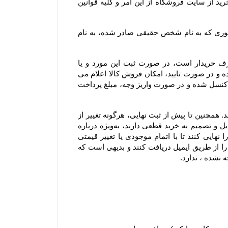
شده از سوی مشتری از طریق ایمیل یا سایر راههای ارتباطی و صرفا اعلام کتبی) واریز و عودت می‌نماید و مشتری با خرید از سایت فروشگاه از این امر و کلیه قوانین 
۸-۴– با توجه به ثبت سیستمی سفارش، به هیچ عنوان امکان صدور فاکتور مجدد یا تغییر مشخصات آن از جمله تغییر فاکتوری که به نام شخص حقیقی صادر شده، به نام 
۹-۴–  از آنجا که فروشگاه یک وب ‌سایت خرده‌ فروشی آنلاین است، سفارش یک کالا به تعداد بالا، مغایر با هدف مصرف خریدار است، در صورت ثبت این مورد و یا 
سفارشاتی که با تعداد اقلام بالایی همراه هستند، فروشگاه مجاز است پیش از ارسال سفارش مشتریان ابتدا بررسی نموده و در صورت تایید، امکان فروش کالا اعلام می 
شود. در این موارد پرداخت وجه و تسویه، قبل از ارسال کالا الزامی است؛ درغیر اینصورت سفارشات با هماهنگی مشتری کنسل شده و در صورت واریز وجه، مبلغ پرداخت 
۱۰-۴– لازم به ذکر است افزودن کالا به سبد خرید به معنی رزرو کالا نیست و هیچ گونه حقی را برای مشتریان ایجاد نمی‌کند. همچنین تا پیش از ثبت نهایی، هرگونه تغییر از 
جمله تغییر در موجودی کالا یا قیمت، روی کالای افزوده شده به سبد خرید اعمال خواهد شد. بنابراین به مشتریانی که تمایل و تصمیم به خرید قطعی دارند، به‌ویژه درباره 
کالاهای در زمان فروش ویژه یا جشنواره که دارای محدودیت تعداد هستند، توصیه می‌شود در اسرع وقت سفارش خود را نهایی کنند تا با اتمام موجودی یا تغییر قیمتی 
کالاها روبرو نشوند. شایان ذکر است سفارش تنها زمانی نهایی می‌شود که کاربران کد رهگیری نهایی تکمیل سفارش خود را از طریق ایمیل دریافت کنند و بدیهی است که 