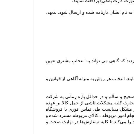
۲-۵–مشتریان ساکن سایر شهرها لازم است کل وجه سفارش خود را بصورت آنلاین یا کارت به کارت پرداخت نمایند تا کالا به نام ایشان بارنامه شده و ارسال شود. بدیهی 
۳-۶– در سایر استان ها، سفارش ها از سه طریق شرکت پست جمهوری اسلامی ایران ، باربری و تیپاکس ارسال می گردند که گاهی می تواند به انتخاب مشتری تعیین 
۴-۶– مشتریان می توانند در مرحله ثبت سفارش و استعلام، از بین روشهای ارسال ممکن، یک روش را به دلخواه انتخاب نمایند. انتخاب هر روش به منزله آگاهی از قوانین و 
۵-۶– در مواردی که ارسال توسط شرکت پست یا باربری انتخاب می گردد، مسئولیت فروشگاه تحویل سفارش بصورت صحیح و سالم و در حداقل بازه زمانی به شرکت 
پست یا باربری و ارسال کد پیگیری برای مشتری می باشد. در این موارد باتوجه به اینکه مطابق مواد ۳۸۶ و ۳۸۷ قانون تجارت کلیه مشکلات ناشی از حمل کالا بر عهده 
متصدی حمل و نقل بوده و فروشگاه مسئولیتی در قبال تاخیر در ارسال یا مشکلات احتمالی آن ندارد و در صورت بروز مشکل میبایست طی تماس فوری با فروشگاه 
اشکال اعلام شود و با هماهنگی فروشگاه صورتجلسه خسارت با شرکت متصدی حمل بار انجام شود .بدیهی است بعد از انجام امور مربوطه ، کالای مربوطه مسترد شده و 
در صورت موجود بودن کالای سفارش شده ، محصول سفارشی مجدد ارسال میشود. فروشگاه همواره نهایت تلاش خود را می‏‌کند تا کلیه سفارش‏‌ها در نهایت صحت و 