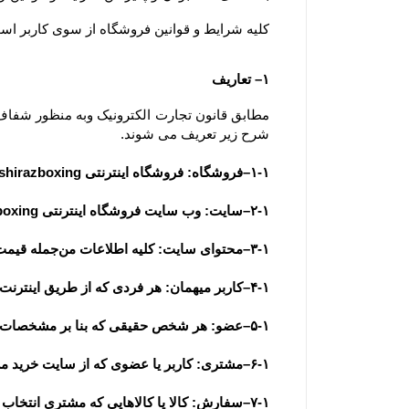
کلیه شرایط و قوانین فروشگاه از سوی کاربر است. ضمنا توجه 
۱– تعاریف
شرح زیر تعریف می شوند.
۱-۱–فروشگاه: فروشگاه اینترنتی shirazboxing به عنوان فروشنده
۲-۱–سایت: وب سایت فروشگاه اینترنتی shirazboxing به آدرس  www............ir
۳-۱–محتوای سایت: کلیه اطلاعات من‌جمله قیمت، متن، عکس، فیلم و مشخصات فنی محصولات یا کلیه مقالات و اخبار درج شده در سایت و وبلاگ
۴-۱–کاربر میهمان: هر فردی که از طریق اینترنت وارد سایت فروشگاه شده باشد، کاربر میهمان تلقی می شود.
۵-۱–عضو: هر شخص حقیقی که بنا بر مشخصات هویتی قابل استناد به عضویت سایت درآمده باشد، عضو تلقی می شود.
۶-۱–مشتری: کاربر یا عضوی که از سایت خرید می نماید.
۷-۱–سفارش: کالا یا کالاهایی که مشتری انتخاب و با تکمیل فرآیند سفارش گذاری در سایت ، قصد خرید آنها را اعلام می نماید.