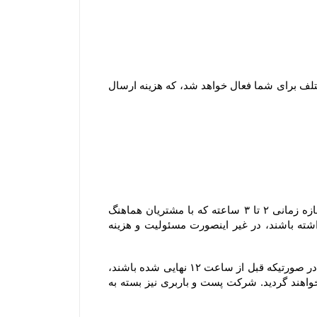
۱-۷ هنگام ثبت سفارش و پیش از پرداخت مبلغ سفارش، با توجه به شهر و میزان خرید امکان انتخاب روش های ارسال مختلف برای شما فعال خواهد شد، که هزینه ارسال 
۲-۸–سفارش های ارسالی شهر تهران به دلیل قابل پیش بینی نبودن مسائلی نظیر ترافیک یا حوداث غیر مترقبه، در یک بازه زمانی ۲ تا ۳ ساعته که با مشتریان هماهنگ 
خواهد شد، تحویل می گردند و مشتریان محترم لازم است که در بازه زمانی مشخص شده در محل تحویل کالا حضور داشته باشند، در غیر اینصورت مسئولیت و هزینه 
۳-۸–سفارش های ارسال شده توسط پست و باربری: سفارش هایی که قرار است از طریق پست یا باربری ارسال گردند، در صورتیکه قبل از ساعت ۱۲ نهایی شده باشند، 
در همان روز تحویل پست یا باربری خواهند شد، اما چنانچه بعد از این ساعت نهایی شده باشند، در روز کاری بعد تحویل خواهند گردید. شرکت پست و باربری نیز بسته به 