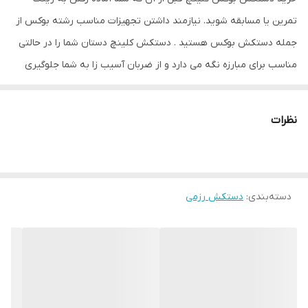
سایر توضیحات
دستکش اورجینال تولید شده از بهترین چرم
تمرین یا مسابقه شوید. نیازمند داشتن تجهیزات مناسب رشته بوکس از
گاوی موجود در بازار
جمله دستکش بوکس هستید . دستکش کلینچ دستان شما را در حالتی
نوع دستکش رزمی
دستکش بوکس و فول کنتاکت
مناسب برای مبارزه نگه می دارد و از ضربان آسیب زا به شما جلوگیری
می کند. این دستکش حرفه ای با استفاده از بهترین نوع چرم و چندین
لایه پلی اورتان توسط متخصصین کشور ساخته شده است. از مزایای این
نظرات
دستکش میتوان به ویژگی تهویه ای که در قسمت کفی دستکش تعبیه
شده اشاره کرد که محیطی خشک را برای شما به ارمغان می اورد همچنین
راحتی انگشتان دست هنگام استفاده و سهولت در انجام ضربان ورزشی از
دسته‌بندی
:
دستکش رزمی
دیگر فواید این دستکش می باشد پیشنهاد ادمین به شما استفاده از
دستکش کلینچ به همراه باند بوکس جهت حفظ و نگهداری بهتر
انگشتان دست و جلوگیری از آسیب های ورزشی می باشد. سایز ۸ اونس
مناسب خردسالان زیر ۱۰ سال ، سایز ۱۰ مناسب نونهالان و نوجوانان ، سایز
۱۲ مناسب جوانان و بزرگسالان و سایز ۱۴ و ۱۶ مناسب اوزان سنگین ۱۰۰ به
بالا