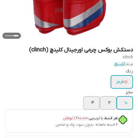
دستکش بوکس چرمی اورجینال کلینچ (clinch)
clinch
برند:
کلینچ
رنگ
قرمز
سایز
۱۴
12
10
هر قسط با ترب‌پی:
۱٬۲۰۰٬۰۰۰
تومان
۴ قسط ماهانه. بدون سود، چک و ضامن.