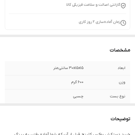
گارانتی اصالت و سلامت فیزیکی کالا
زمان آماده‌سازی
2
روز کاری
مشخصات
ابعاد
30x15x15 سانتی‌متر
وزن
600 گرم
نوع بست
چسبی
جنس
چرم , پلی‌اورتان
توضیحات
مناسب برای ورزش
بوکس , ووشو , کیک بوکس
خرید دستکش بوکس کلینچ قبل از آن که شما آماده رفتن به رینگ