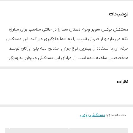
نوع بست
چسبی
توضیحات
اندازه
کوچک
دستکش بوکس سوپر ونوم دستان شما را در حالتی مناسب برای مبارزه
جنس
چرم , پلی‌اورتان
نگه می دارد و از ضربان آسیب زا به شما جلوگیری می کند. این دستکش
مناسب برای ورزش
بوکس , ووشو , کیک بوکس
حرفه ای با استفاده از بهترین نوع چرم و چندین لایه پلی اورتان توسط
متخصصین ساخته شده است. از مزایای این دستکش میتوان به ویژگی
سایر توضیحات
تولید شده از بهترین نوع چرم گاوی موجود در
تهویه ای که در قسمت کفی دستکش تعبیه شده اشاره کرد که محیطی
بازار و مناسب جهت مبارزه ، اسپارینگ و کیسه
زنی
خشک را برای شما به ارمغان می اورد همچنین راحتی انگشتان دست
نظرات
هنگام استفاده و سهولت در انجام ضربان ورزشی از دیگر فواید این
سایز
12
دستکش می باشد پیشنهاد ادمین به شما استفاده از دستکش بوکس
سوپر ونوم به همراه باند بوکس جهت حفظ و نگهداری بهتر انگشتان
دسته‌بندی
:
دستکش رزمی
دست و جلوگیری از آسیب های ورزشی می باشد.