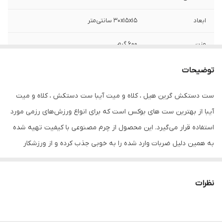
ابعاد
30x15x15 سانتی‌متر
وزن
600 گرم
نوع بست
چسبی
توضیحات
اندازه
کوچک
ست دستکش گرین هیل ، کلاه و میت آیبا ست دستکش ، کلاه و میت
آیبا از بهترین ست های بوکس است که برای انواع ورزش‌های رزمی مورد
جنس
چرم
استفاده قرار می‌گیرد. این محصول از چرم مصنوعی با کیفیت تهیه شده
مناسب برای ورزش
بوکس , ووشو , کیک بوکس , کونگفو , کاراته ,
به همین دلیل ضربات وارد شده را به خوبی جذب کرده و از ورزشکار
تکواندو
حمایت می‌کند.
سایر توضیحات
ست دستکش گرین هیل ، کلاه و میت آیبا
مناسب جهت بوکسورها و دیگر رشته های رزمی
نظرات
نوع دستکش رزمی
دستکش بوکس و فول کنتاکت