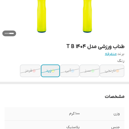
طناب ورزشی مدل T B 1404
برند:
متفرقه
رنگ
نارنجی
سبز
آبی
زرد
قرمز
مشخصات
وزن
100 گرم
جنس
پلاستیک