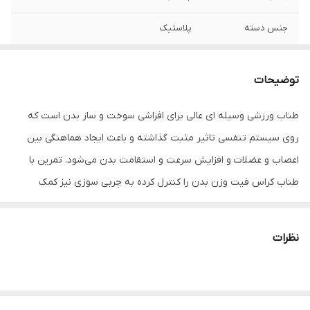
جنس دسته
پلاستیک
امکانات تغییر ابعاد
قابلیت تنظیم ارتفاع یا طول
و وزن
توضیحات
طول
3 متر
طناب‌ ورزشی وسیله ای عالی برای افزاشی سوخت و ساز بدن است که
روی سیستم تنفسی تاثیر مثبت گذاشته و باعث ایجاد هماهنگی بین
اعصاب و عضلات و افزایش سرعت و استقامت بدن می‌شود. تمرین با
طناب کراس فیت وزن بدن را کنترل کرده به چربی سوزی نیز کمک
شایانی می‌کند. شما با طناب زدن عضلات بزرگ بدن را درگیر کرده و به
تقویت آن‌ها بپردازید.
نظرات