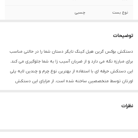
نوع بست
چسبی
اندازه
کوچک
توضیحات
جنس
چرم , پلی‌اورتان
دستکش بوکس گرین هیل کینگ‌ تایگر دستان شما را در حالتی مناسب
مناسب برای ورزش
بوکس , ووشو , کیک بوکس
برای مبارزه نگه می دارد و از ضربان آسیب زا به شما جلوگیری می کند.
سایر توضیحات
تولید شده از بهترین نوع چرم‌گاوی موجود در
این دستکش حرفه ای با استفاده از بهترین نوع چرم و چندین لایه پلی
بازار و مناسب جهت مبارزه ، اسپارینگ و کیسه
اورتان توسط متخصصین ساخته شده است. از مزایای این دستکش
زنی
میتوان به ویژگی تهویه ای که در قسمت کفی دستکش تعبیه شده
نوع دستکش رزمی
دستکش بوکس و فول کنتاکت
اشاره کرد که محیطی خشک را برای شما به ارمغان می اورد همچنین
نظرات
راحتی انگشتان دست هنگام استفاده و سهولت در انجام ضربان ورزشی از
دیگر فواید این دستکش می باشد پیشنهاد ادمین به شما استفاده از
دستکش بوکس گرین هیل کینگ‌ تایگر به همراه باند بوکس جهت حفظ