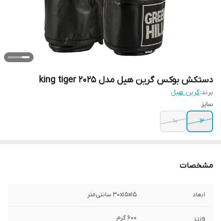
دستکش بوکس گرین هیل مدل king tiger 2025
برند:
گرین هیل
سایز
10
12
مشخصات
ابعاد
30x15x15 سانتی‌متر
وزن
600 گرم