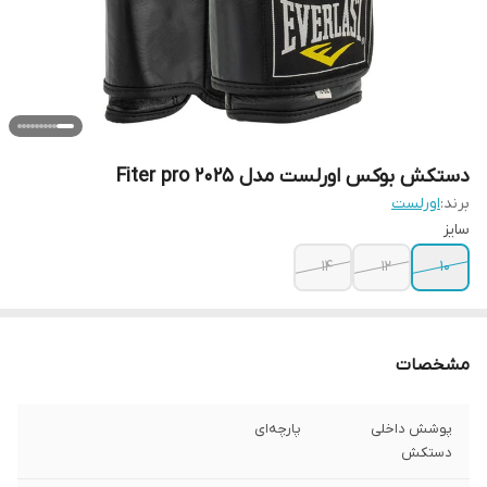
دستکش بوکس اورلست مدل Fiter pro 2025
برند:
اورلست
سایز
۱۴
12
10
مشخصات
پوشش داخلی
پارچه‌ای
دستکش