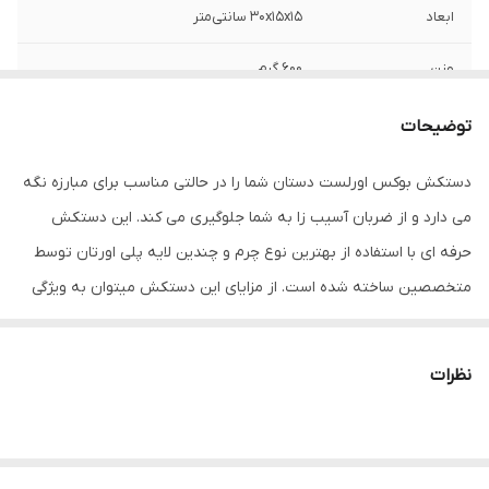
ابعاد
30x15x15 سانتی‌متر
وزن
600 گرم
نوع بست
چسبی
توضیحات
اندازه
کوچک
دستکش بوکس اورلست دستان شما را در حالتی مناسب برای مبارزه نگه
می دارد و از ضربان آسیب زا به شما جلوگیری می کند. این دستکش
جنس
چرم طبیعی
حرفه ای با استفاده از بهترین نوع چرم و چندین لایه پلی اورتان توسط
مناسب برای ورزش
بوکس , ووشو , کیک بوکس
متخصصین ساخته شده است. از مزایای این دستکش میتوان به ویژگی
تهویه ای که در قسمت کفی دستکش تعبیه شده اشاره کرد که محیطی
نوع دستکش رزمی
دستکش بوکس و فول کنتاکت
خشک را برای شما به ارمغان می اورد همچنین راحتی انگشتان دست
نظرات
هنگام استفاده و سهولت در انجام ضربان ورزشی از دیگر فواید این
دستکش می باشد پیشنهاد ادمین به شما استفاده از دستکش بوکس
اورلست به همراه باند بوکس جهت حفظ و نگهداری بهتر انگشتان دست