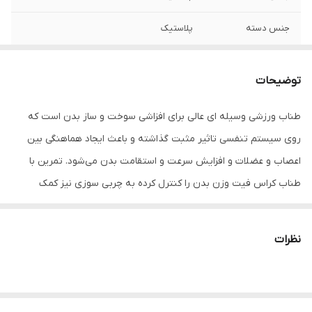
جنس دسته
پلاستیک
امکانات تغییر ابعاد
قابلیت تنظیم ارتفاع یا طول
و وزن
توضیحات
طول
3 متر
طناب‌ ورزشی وسیله ای عالی برای افزاشی سوخت و ساز بدن است که
روی سیستم تنفسی تاثیر مثبت گذاشته و باعث ایجاد هماهنگی بین
اعصاب و عضلات و افزایش سرعت و استقامت بدن می‌شود. تمرین با
طناب کراس فیت وزن بدن را کنترل کرده به چربی سوزی نیز کمک
شایانی می‌کند. شما با طناب زدن عضلات بزرگ بدن را درگیر کرده و به
تقویت آن‌ها بپردازید.
نظرات