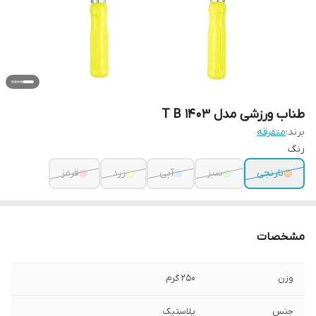
طناب ورزشی مدل T B 1403
برند:
متفرقه
رنگ
نارنجی
سبز
آبی
زرد
قرمز
مشخصات
وزن
250 گرم
جنس
پلاستیک