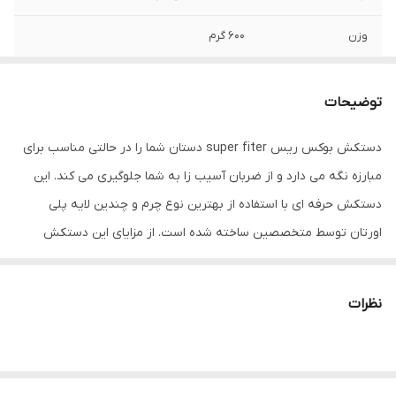
وزن
600 گرم
نوع بست
چسبی
توضیحات
اندازه
کوچک
دستکش بوکس ریس super fiter دستان شما را در حالتی مناسب برای
جنس
چرم طبیعی
مبارزه نگه می دارد و از ضربان آسیب زا به شما جلوگیری می کند. این
مناسب برای ورزش
بوکس , ووشو , کیک بوکس
دستکش حرفه ای با استفاده از بهترین نوع چرم و چندین لایه پلی
اورتان توسط متخصصین ساخته شده است. از مزایای این دستکش
سایر توضیحات
تولید شده از بهترین نوع چرم گاومیش
میتوان به ویژگی تهویه ای که در قسمت کفی دستکش تعبیه شده
موجود در بازار و مناسب جهت مبارزه ، اسپارینگ
و کیسه زنی
اشاره کرد که محیطی خشک را برای شما به ارمغان می اورد همچنین
نظرات
راحتی انگشتان دست هنگام استفاده و سهولت در انجام ضربان ورزشی از
دیگر فواید این دستکش می باشد پیشنهاد ادمین به شما استفاده از
دستکش بوکس ریس super fiter به همراه باند بوکس جهت حفظ و