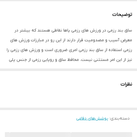
تعداد
یک جفت
توضیحات
اندازه
کوچک
ساق بند رزمی در ورزش های رزمی پاها نقاطی هستند که بیشتر در
معرض آسیب و مصدومیت قرار دارند از این رو در مبارزات ورزش های
مناسب برای
نیم تنه پایین
رزمی استفاده از ساق بند رزمی امری ضروری است و ورزش های رزمی را
مناسب برای ورزش
تکواندو , کاراته , ووشو , کونگفو , کیک بوکس
نیز از این امر مستثنی نیست. محافظ ساق و روپایی رزمی از جنس پلی
اورتان است و قسمت داخلی آن از فوم و قسمت داخلی آستر نیز از پلی
نوع نگهدارنده و
کش همراه با چسب
متصل‌کننده
اورتان ساخته می شود، در قسمت رویه این ساق بند کش هایی برای
نظرات
بستن و نگهداری بر روی ساق قرار داده شده است. به طور کلی ساق
سایز
XL
بندهای روپایی حرفه ای و استاندارد از وزن کم و مقاومت بالایی
برخوردارند و مناسب با فیزیک بدنی ورزش کاران دارای سایزبندی در ساق
دسته‌بندی
:
بند رزمی است
پوشش‌های دفاعی