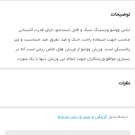
جزئیات
سایزهای پیشنهادی ، سایز S جهت وزن 10 الی
25 ، سایز M جهت وزن 20 الی 40 سایز L جهت
توضیحات
وزن 40 الی 60 سایز XL جهت وزن 60 الی 80
سایز XXL جهت وزن 80 الی 100 سایز 3XL جهت
لباس ووشو ویسینگ سبک و قابل شستشو، دارای قدرت کشسانی
اوزان 100 الی 120 و سایز 4XL جهت اوزان 120 به
بالا
مناسب جهت استفاده راحت، خنک و ضد تعرق، ضد حساسیت و غیر
پلاستیکی است. ورزش ووشو از ورزش های خاص رزمی است که در
جنس
فلامنت
بسیاری مواقع ورزشکاران جهت انجام این ورزش تنها با یک شورت
ورزشی به رینگ آمده و مسابقه برگزار می شود. این نوع لباس ووشو از
محصولات با کیفیت و پرطرفدار این رشته ورزشی است که راحتی و
نظرات
انعطاف پذیری جنس پارچه استفاده شده در دوخت و تولید این محصول
از مزایای آن است. این محصول دارای آستین رکابی با قابلیت خنک کنندگی
بدن است که انجام حرکات رزمی را آسانتر کرده است. سایزهای پیشنهادی ،
دسته‌بندی
:
گرمکن و ست ورزشی مردانه
سایز S جهت وزن 10 الی 25 سایز M جهت وزن 20 الی 40 سایز L جهت وزن
40 الی 60 سایز XL جهت وزن 60 الی 80 سایز XXL جهت وزن 80 الی 100