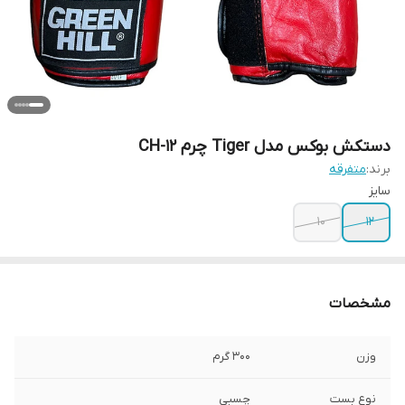
دستکش بوکس مدل Tiger چرم CH-12
برند:
متفرقه
سایز
10
12
مشخصات
وزن
300 گرم
نوع بست
چسبی