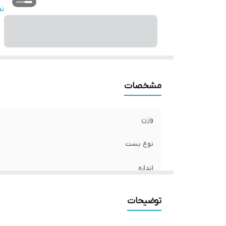
م
ن
س
اب
مشخصات
وزن
نوع بست
اندازه
جنس
توضیحات
مناسب برای ورزش