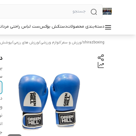
دسته‌بندی محصولات
دستکش بوکس
ست لباس راحتی مردان
shirazboxing
/
ورزش و سفر
/
لوازم ورزشی
/
ورزش های رزمی
/
پوشش ه
د
بر
سا
دس
و
ن
ان
ج