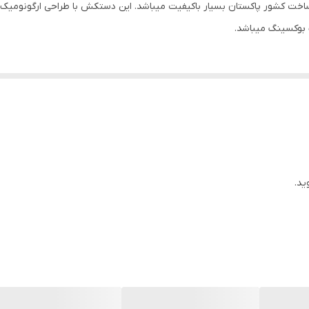
رین هیل مدل AA1از جنس چرم ساخت کشور پاکستان بسیار باکیفیت میباشد. این دستکش با طراح
ساخت کشور پاکستان چرم درجه یک
بوکسینگ میباشد.
25x15x15 سانتی‌متر
ید.