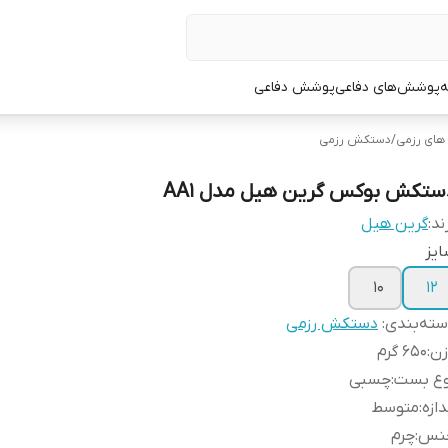
ه
پوشش‌های دفاعی
پوشش دفاعی
ای رزمی
/
دستکش رزمی
ستکش بوکس گرین هیل مدل AA1
ند:
گرین هیل
یز
10
12
ته‌بندی
:
دستکش رزمی
زن
:
650 گرم
وع بست
:
چسبی
دازه
:
متوسط
نس
:
چرم