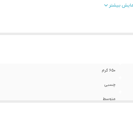
ناسب برای ورزش
:
بوکس
مایش بیشتر
ایر توضیحات
:
ساخت کشور پاکستان چرم درجه یک
عاد
:
25x15x15 سانتی‌متر
650 گرم
چسبی
متوسط
چرم
بوکس