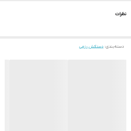
جنس
فوم
نظرات
مناسب برای ورزش
بوکس , ووشو , کونگفو , کیک بوکس
سایر توضیحات
مناسب جهت کیسه زنی و اسپارینگ
دسته‌بندی
:
دستکش رزمی
ابعاد
28x14x13 سانتی‌متر