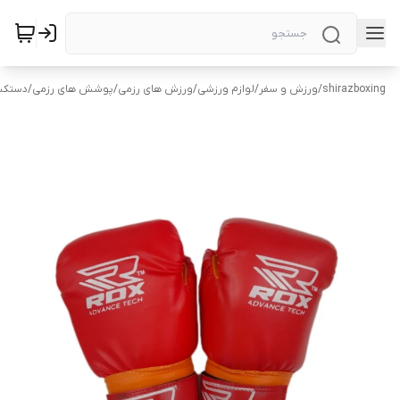
shirazboxing
/
ورزش و سفر
/
لوازم ورزشی
/
ورزش های رزمی
/
پوشش های رزمی
/
دستکش