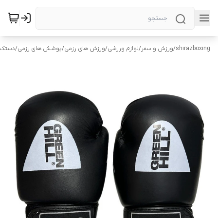
shirazboxing
/
ورزش و سفر
/
لوازم ورزشی
/
ورزش های رزمی
/
پوشش های رزمی
/
دستکش