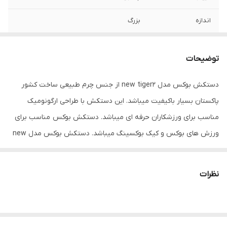
اندازه
بزرگ
جنس
چرم طبیعی
توضیحات
مناسب برای ورزش
بوکس
دستکش بوکس مدل new tiger2 از جنس چرم طبیعی ساخت کشور
ابعاد
15x18x29 سانتی‌متر
پاکستان بسیار باکیفیت میباشد. این دستکش با طراحی ارگونومیک
مناسب برای ورزشکاران حرفه ای میباشد. دستکش بوکس مناسب برای
ورزش های بوکس و کیک بوکسینگ میباشد. دستکش بوکس مدل new
tiger2 چرم طبیعی دارای لایه خارجی از جنس چرم طبیعی گاو و بطور
کامل دوردوزی شده است.دستکش با پد محافظ در قسمت پشت دست
نظرات
تقویت شده تا کمترین بازگشت انرژی ناشی از ضربه به دست را داشته
باشد. همچنین لایه داخلی PU3G آن با خاصیت جذب عرق دست باعث
عدم لغزش دستکش خواهد شد. فوم فشرده شده و لایه گذاری های