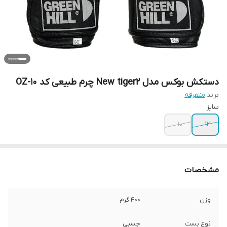
دستکش بوکس مدل New tiger2 چرم طبیعی کد OZ-10
برند:
متفرقه
سایز
10
12
مشخصات
وزن
400 گرم
نوع بست
چسبی