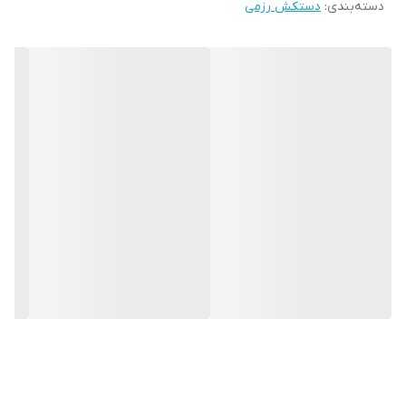
دسته‌بندی
:
دستکش رزمی
مناسب از آسیب به دست جلوگیری میکند .استفاده این دستکش بیشتر
در ورزش‌های رزمی به‌‎خصوص بوکس است .چرم مرغوب بکار رفته در
این دستکش باعث افزایش طول عمر بالا این محصول شده است.