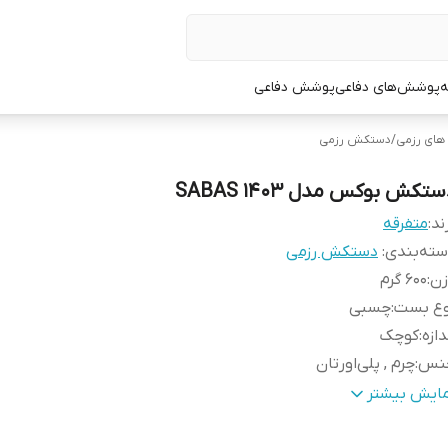
ه
پوشش‌های دفاعی
پوشش دفاعی
ای رزمی
/
دستکش رزمی
تکش بوکس مدل SABAS 1403
ند:
متفرقه
ته‌بندی
:
دستکش رزمی
زن
:
600 گرم
وع بست
:
چسبی
دازه
:
کوچک
نس
:
چرم , پلی‌اورتان
ناسب برای ورزش
:
بوکس , ووشو , کونگفو , کیک بوکس
مایش بیشتر
عاد
:
30x15x15 سانتی‌متر