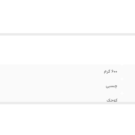
600 گرم
چسبی
کوچک
چرم , پلی‌اورتان
بوکس , ووشو , کونگفو , کیک بوکس