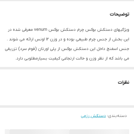
جنس
پلی‌اورتان
توضیحات
مناسب برای ورزش
بوکس , ووشو , کونگفو , کیک بوکس
ویژگیهای دستکش بوکس چرم دستکش بوکس venum معرفی شده در
ابعاد
30x19x14 سانتی‌متر
این بخش از جنس چرم طبیعی بوده و در وزن 12 اونس ارائه می شوند .
جنس اسفنج داخل این دستکش بوکس از پلی اورتان (فوم سرد) تزریقی
می باشد که از نظر وزن و حالت ارتجاعی کیفیت بسیارمطلوبی دارد.
همچنین برای جلوگیری از آسیب رسیدن به مچ دست در قسمت مچ این
مدل دستکش بلند طراحی شده است و برای پیچیدن‌ دور دست از چرم
نظرات
ضخیم و بسیار با کیفیتی استفاده شده است لازم به ذکر است این
محصول غیر اصل بوده ولی از کیفیت بسیار بالایی برخوردار بوده یا
اصطلاحا &#34; های کپی &#34; بوده و در پاکستان تولید میگردد
دسته‌بندی
:
دستکش رزمی