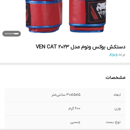
دستکش بوکس ونوم مدل VEN CAT 2023
برند:
ونوم
مشخصات
ابعاد
30x15x15 سانتی‌متر
وزن
600 گرم
نوع بست
چسبی