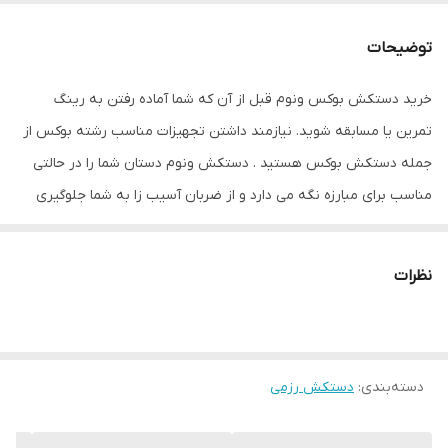
اندازه
کوچک
توضیحات
جنس
چرم , پلی‌اورتان
خرید دستکش بوکس ونوم قبل از آن که شما آماده رفتن به رینگ
مناسب برای ورزش
بوکس , ووشو , کیک بوکس
تمرین یا مسابقه شوید. نیازمند داشتن تجهیزات مناسب رشته بوکس از
نوع دستکش رزمی
دستکش بوکس و فول کنتاکت
جمله دستکش بوکس هستید . دستکش ونوم‌ دستان شما را در حالتی
مناسب برای مبارزه نگه می دارد و از ضربان آسیب زا به شما جلوگیری
می کند. این دستکش حرفه ای با استفاده از بهترین نوع چرم و چندین
لایه پلی اورتان توسط متخصصین کشور ساخته شده است. از مزایای این
نظرات
دستکش میتوان به ویژگی تهویه ای که در قسمت کفی دستکش تعبیه
شده اشاره کرد که محیطی خشک را برای شما به ارمغان می اورد همچنین
راحتی انگشتان دست هنگام استفاده و سهولت در انجام ضربان ورزشی از
دسته‌بندی
:
دستکش رزمی
دیگر فواید این دستکش می باشد پیشنهاد ادمین به شما استفاده از
دستکش ونوم به همراه باند بوکس جهت حفظ و نگهداری بهتر انگشتان