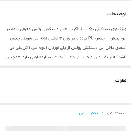
جنس
فوم , پلی‌اورتان
توضیحات
مناسب برای ورزش
بوکس , ووشو , کونگفو , کیک بوکس
ویژگیهای دستکش بوکس PUگرین هیل دستکش بوکس معرفی شده در
سایر توضیحات
تولید شده از بهترین نوع PU موجود در بازار
این بخش از جنس PU بوده و در وزن 12 اونس ارائه می شوند . جنس
که حتی میتواند با نمونه چرم خود رقابت کند و
مناسب جهت کیسه زنی ، اسپارینگ و مبارزه
اسفنج داخل این دستکش بوکس از پلی اورتان (فوم سرد) تزریقی می
باشد که از نظر وزن و حالت ارتجاعی کیفیت بسیارمطلوبی دارد. همچنین
ابعاد
28x14x13 سانتی‌متر
برای جلوگیری از آسیب رسیدن به مچ دست در قسمت مچ این مدل
دستکش بلند طراحی شده است و برای پیچیدن‌ دور دست از PU ضخیم
نظرات
و بسیار با کیفیتی استفاده شده است لازم به ذکر است این محصول غیر
اصل بوده ولی از کیفیت بسیار بالایی برخوردار بوده یا اصطلاحا &#34;
های کپی &#34; بوده و در پاکستان تولید میگردد
دسته‌بندی
:
دستکش رزمی