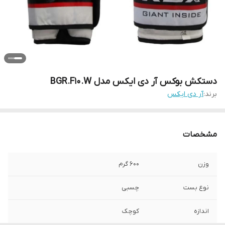
دستکش بوکس آر دی ایکس مدل BGR.F10.W
برند:
آر دی ایکس
مشخصات
وزن
600 گرم
نوع بست
چسبی
اندازه
کوچک