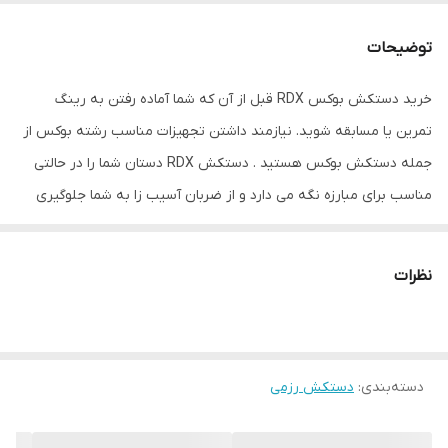
جنس
پلی‌پروپیلن
توضیحات
مناسب برای ورزش
بوکس , ووشو , کونگفو , کیک بوکس
خرید دستکش بوکس RDX قبل از آن که شما آماده رفتن به رینگ
سایر توضیحات
تولید شده از بهترین نوع چرم گاوی موجود در
تمرین یا مسابقه شوید. نیازمند داشتن تجهیزات مناسب رشته بوکس از
بازار و مناسب جهت کیسه زنی ، اسپارینگ و
مبارزه
جمله دستکش بوکس هستید . دستکش RDX دستان شما را در حالتی
مناسب برای مبارزه نگه می دارد و از ضربان آسیب زا به شما جلوگیری
ابعاد
28x14x13 سانتی‌متر
می کند. این دستکش حرفه ای با استفاده از بهترین نوع چرم و چندین
لایه پلی اورتان توسط متخصصین کشور پاکستان ساخته شده است. از
نظرات
مزایای این دستکش میتوان به ویژگی تهویه ای که در قسمت کفی
دستکش تعبیه شده اشاره کرد که محیطی خشک را برای شما به ارمغان
می اورد همچنین راحتی انگشتان دست هنگام استفاده و سهولت در
دسته‌بندی
:
دستکش رزمی
انجام ضربان ورزشی از دیگر فواید این دستکش می باشد پیشنهاد ادمین
به شما استفاده از دستکش RDX به همراه باند بوکس جهت حفظ و