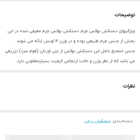
جنس
چرم
توضیحات
مناسب برای ورزش
بوکس , ووشو , کونگفو , کیک بوکس
ویژگیهای دستکش بوکس چرم دستکش بوکس چرم معرفی شده در این
سایر توضیحات
یک عددبانداژ و یک عدد لثه اشانتیون
بخش از جنس چرم طبیعی بوده و در وزن 12 اونس ارائه می شوند .
ابعاد
33x23x13 سانتی‌متر
جنس اسفنج داخل این دستکش بوکس از پلی اورتان (فوم سرد) تزریقی
می باشد که از نظر وزن و حالت ارتجاعی کیفیت بسیارمطلوبی دارد.
همچنین برای جلوگیری از آسیب رسیدن به مچ دست در قسمت مچ این
مدل دستکش بلند طراحی شده است و برای پیچیدن‌ دور دست از چرم
نظرات
ضخیم و بسیار با کیفیتی استفاده شده است لازم به ذکر است این
محصول غیر اصل بوده ولی از کیفیت بسیار بالایی برخوردار بوده یا
اصطلاحا های کپی بوده و در پاکستان تولید میگردد
دسته‌بندی
:
دستکش رزمی