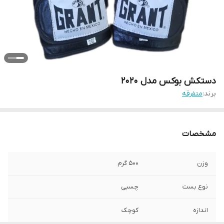
دستکش بوکس مدل 2020
برند:
متفرقه
مشخصات
وزن
500 گرم
نوع بست
چسبی
اندازه
کوچک