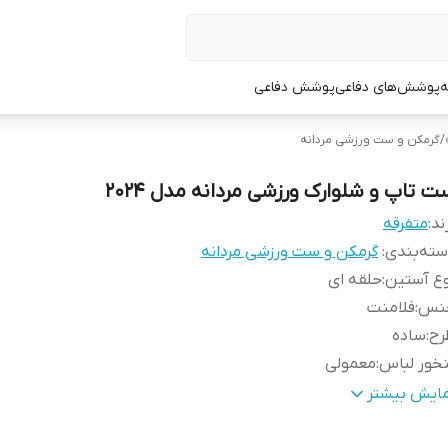
ه
پوشش‌های دفاعی
پوشش دفاعی
/
گرمکن و ست ورزشی مردانه
ت تاپ و شلوارک ورزشی مردانه مدل 2024
ند:
متفرقه
ته‌بندی
:
گرمکن و ست ورزشی مردانه
ع آستین
:
حلقه ای
نس
:
فلامنت
رح
:
ساده
خور لباس
:
معمولی
حوه بسته شدن
:
جلو بسته
مایش بیشتر
ع گرمکن و ست ورزشی مردانه
:
تاپ و شلوارک