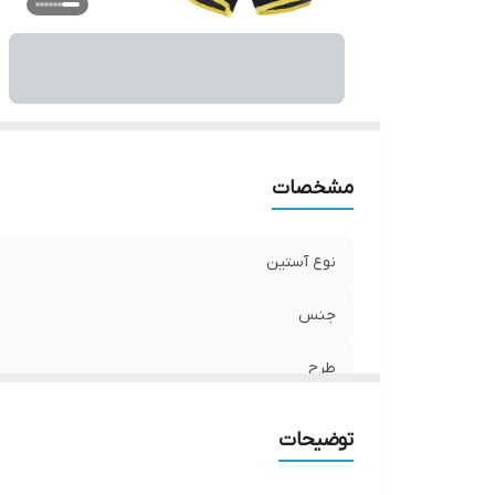
مشخصات
نوع آستین
جنس
طرح
تنخور لباس
توضیحات
نحوه بسته شدن