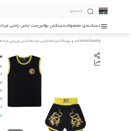
دسته‌بندی محصولات
دستکش بوکس
ست لباس راحتی مردان
shirazboxing
/
مد و پوشاک
/
مردانه
/
لباس مردانه
/
لباس ورزشی مردانه
س
بر
دس
نو
ج
ط
تن
ن
ن
نو