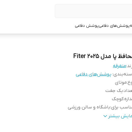
ه
پوشش‌های دفاعی
پوشش دفاعی
افظ پا مدل Fiter 2025
ند:
متفرقه
ته‌بندی
:
پوشش‌های دفاعی
ع
:
موتای
داد
:
یک جفت
دازه
:
کوچک
اسب برای
:
باشگاه و سالن ورزشی
ناسب برای ورزش
:
تکواندو , کاراته , ووشو , کونگفو , کیک بوکس
مایش بیشتر
ع نگهدارنده و متصل‌کننده
:
پایه