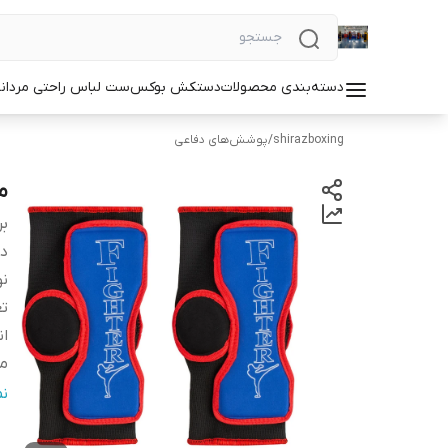
دسته‌بندی محصولات
دستکش بوکس
ست لباس راحتی مردان
shirazboxing
/
پوشش‌های دفاعی
مح
بر
دس
نو
تع
ان
من
م
ن
نو