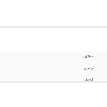
عاد
:
28x14x13 سانتی‌متر
400 گرم
چسبی
کوچک
فوم , پلی‌اورتان
بوکس , ووشو , کونگفو , کیک بوکس