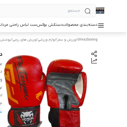
دسته‌بندی محصولات
دستکش بوکس
ست لباس راحتی مردان
shirazboxing
/
ورزش و سفر
/
لوازم ورزشی
/
ورزش های رزمی
/
پوشش ه
د
بر
دس
و
ن
ان
ج
م
ن
س