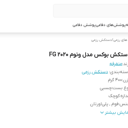
ه
پوشش‌های دفاعی
پوشش دفاعی
ای رزمی
/
دستکش رزمی
ستکش بوکس مدل ونوم FG 2020
ند:
متفرقه
ته‌بندی
:
دستکش رزمی
زن
:
400 گرم
وع بست
:
چسبی
دازه
:
کوچک
نس
:
فوم , پلی‌اورتان
ناسب برای ورزش
:
بوکس , ووشو , کونگفو , کیک بوکس
مایش بیشتر
ایر توضیحات
:
مناسب جهت کیسه زنی ، اسپارینگ و مبارزه