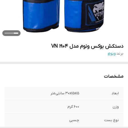
دستکش بوکس ونوم مدل VN 1904
برند:
ونوم
مشخصات
ابعاد
30x15x15 سانتی‌متر
وزن
600 گرم
نوع بست
چسبی