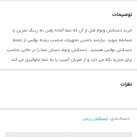
اندازه
کوچک
توضیحات
جنس
چرم , پلی‌اورتان
خرید دستکش ونوم قبل از آن که شما آماده رفتن به رینگ تمرین یا
نوع دستکش رزمی
دستکش بوکس و فول کنتاکت
مسابقه شوید. نیازمند داشتن تجهیزات مناسب رشته بوکس از جمله
دستکش بوکس هستید . دستکش ونوم دستان شما را در حالتی مناسب
برای مبارزه نگه می دارد و از ضربان آسیب زا به شما جلوگیری می کند.
این دستکش حرفه ای با استفاده از بهترین نوع چرم و چندین لایه پلی
اورتان توسط متخصصین کشور ساخته شده است. از مزایای این
نظرات
دستکش میتوان به ویژگی تهویه ای که در قسمت کفی دستکش تعبیه
شده اشاره کرد که محیطی خشک را برای شما به ارمغان می اورد همچنین
راحتی انگشتان دست هنگام استفاده و سهولت در انجام ضربان ورزشی از
دسته‌بندی
:
دستکش رزمی
دیگر فواید این دستکش می باشد پیشنهاد ادمین به شما استفاده از
دستکش ونوم به همراه باند بوکس جهت حفظ و نگهداری بهتر انگشتان