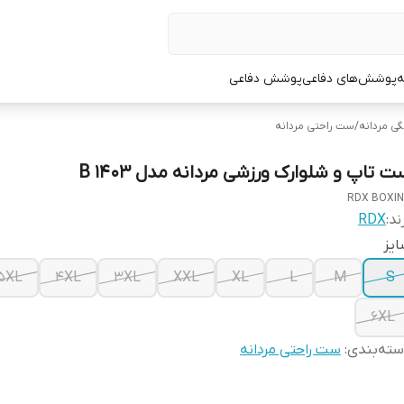
ه
پوشش‌های دفاعی
پوشش دفاعی
گی مردانه
/
ست راحتی مردانه
 تاپ و شلوارک ورزشی مردانه مدل B 1403
RDX BOXI
ند:
RDX
یز
5XL
4XL
3XL
XXL
XL
L
M
S
6XL
ته‌بندی
:
ست راحتی مردانه