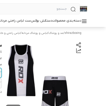
دسته‌بندی محصولات
دستکش بوکس
ست لباس راحتی مردان
shirazboxing
/
مد و پوشاک
/
لباس و پوشاک مردانه
/
لباس راحتی و خان
ست
NG
بر
سا
دس