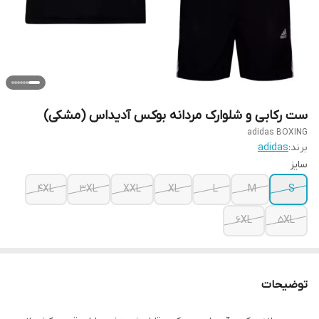
ست رکابی و شلوارک مردانه بوکس آدیداس (مشکی)
adidas BOXING
برند:
adidas
سایز
4XL
3XL
XXL
XL
L
M
S
6XL
5XL
توضیحات