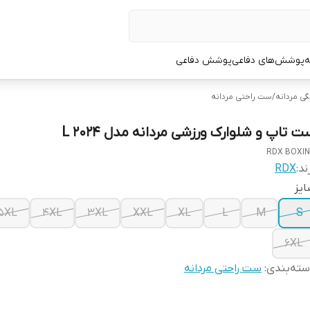
ه
پوشش‌های دفاعی
پوشش دفاعی
گی مردانه
/
ست راحتی مردانه
 تاپ و شلوارک ورزشی مردانه مدل L 2024
RDX BOXI
ند:
RDX
یز
5XL
4XL
3XL
XXL
XL
L
M
S
6XL
ته‌بندی
:
ست راحتی مردانه