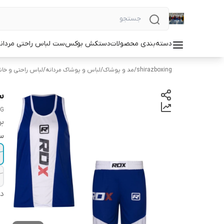
دسته‌بندی محصولات
دستکش بوکس
ست لباس راحتی مردان
shirazboxing
/
مد و پوشاک
/
لباس و پوشاک مردانه
/
لباس راحتی و خان
ست
NG
بر
سا
دس