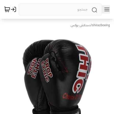
shirazboxing
/
دستکش بوکس