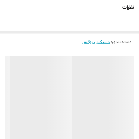
شده اشاره کرد که محیطی خشک را برای شما به ارمغان می اورد همچنین
نظرات
راحتی انگشتان دست هنگام استفاده و سهولت در انجام ضربان ورزشی از
دیگر فواید این دستکش می باشد پیشنهاد ادمین به شما استفاده از
دستکش بوکس گرین هیل آیبا pu به همراه باند بوکس جهت حفظ و
دسته‌بندی
:
دستکش بوکس
نگهداری بهتر انگشتان دست و جلوگیری از آسیب های ورزشی می باشد.