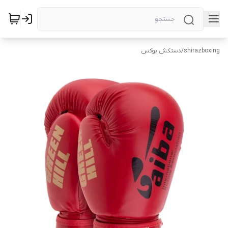
shirazboxing
/
دستکش بوکس