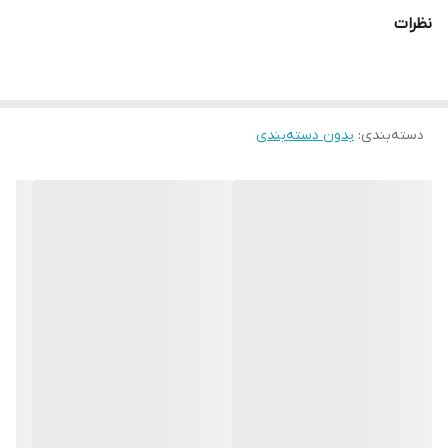
محیطی خشک را برای شما به ارمغان می اورد همچنین راحتی انگشتان
نظرات
دست هنگام استفاده و سهولت در انجام ضربان ورزشی از دیگر فواید این
دستکش می باشد پیشنهاد ادمین به شما استفاده از دستکش بوکس
musha به همراه باند بوکس جهت حفظ و نگهداری بهتر انگشتان دست
دسته‌بندی
:
بدون دسته‌بندی
و جلوگیری از آسیب های ورزشی می باشد.