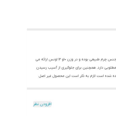
ویژگیهای دستکش بوکس چرم گرین هیل مدل Prestige دستکش بوکس چرم گرین هیل مدل Prestige معرفی شده در این بخش از جنس چرم طبیعی بوده و در وزن 10و 12 اونس ارائه می
مطلوبی دارد. همچنین برای جلوگیری از آسیب رسیدن
ه شده است لازم به ذکر است این محصول غیر اصل
افزودن نظر