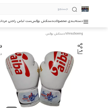
دسته‌بندی محصولات
دستکش بوکس
ست لباس راحتی مردان
shirazboxing
/
دستکش بوکس
دس
دس