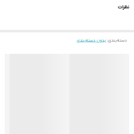
اورتان ساخته می شود، در قسمت رویه این ساق بند کش هایی برای
نظرات
بستن و نگهداری بر روی ساق قرار داده شده است. به طور کلی ساق
بندهای روپایی حرفه ای و استاندارد از وزن کم و مقاومت بالایی
برخوردارند و مناسب با فیزیک بدنی ورزش کاران دارای سایزبندی در ساق
دسته‌بندی
:
بند رزمی هستند.
بدون دسته‌بندی