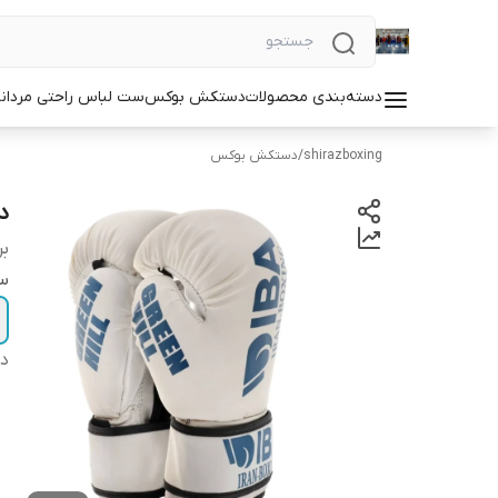
دسته‌بندی محصولات
دستکش بوکس
ست لباس راحتی مردان
shirazboxing
/
دستکش بوکس
دس
بر
سا
دس