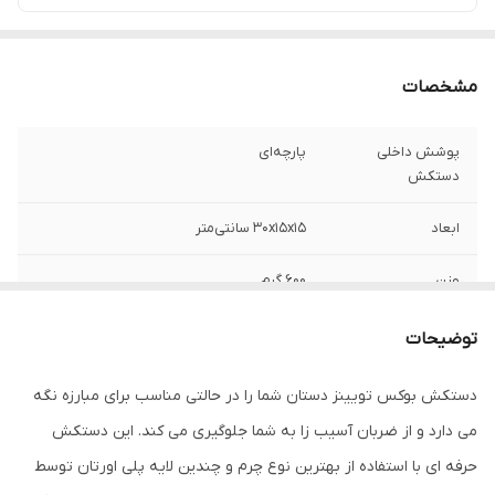
مشخصات
پوشش داخلی
پارچه‌ای
دستکش
ابعاد
30x15x15 سانتی‌متر
وزن
600 گرم
نوع بست
چسبی
توضیحات
جنس
چرم طبیعی
دستکش بوکس تویینز دستان شما را در حالتی مناسب برای مبارزه نگه
می دارد و از ضربان آسیب زا به شما جلوگیری می کند. این دستکش
مناسب برای ورزش
بوکس , ووشو , کیک بوکس
حرفه ای با استفاده از بهترین نوع چرم و چندین لایه پلی اورتان توسط
سایر توضیحات
مناسب مبارزه ، اسپارینگ و کیسه زنی