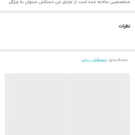
متخصصین ساخته شده است. از مزایای این دستکش میتوان به ویژگی
تهویه ای که در قسمت کفی دستکش تعبیه شده اشاره کرد که محیطی
نوع دستکش رزمی
دستکش بوکس و فول کنتاکت
خشک را برای شما به ارمغان می اورد همچنین راحتی انگشتان دست
نظرات
هنگام استفاده و سهولت در انجام ضربان ورزشی از دیگر فواید این
دستکش می باشد
دسته‌بندی
:
دستکش رزمی