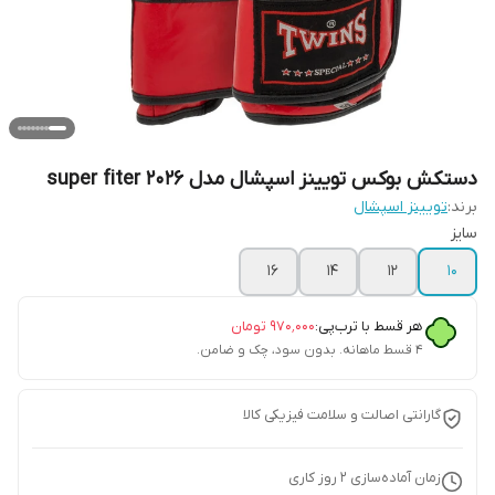
دستکش بوکس تویینز اسپشال مدل super fiter 2026
برند:
تویینز اسپشال
سایز
۱۶
۱۴
۱۲
۱۰
هر قسط با ترب‌پی:
۹۷۰٬۰۰۰
تومان
۴ قسط ماهانه. بدون سود، چک و ضامن.
گارانتی اصالت و سلامت فیزیکی کالا
زمان آماده‌سازی
2
روز کاری