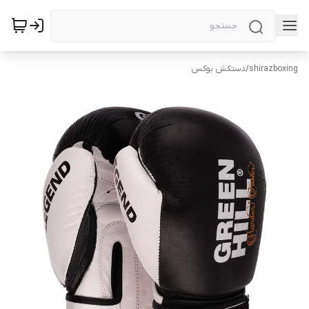
shirazboxing
/
دستکش بوکس