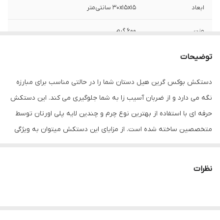
ابعاد
30x15x15 سانتی‌متر
وزن
600 گرم
نوع بست
چسبی
توضیحات
اندازه
کوچک
دستکش بوکس گرین هیل دستان شما را در حالتی مناسب برای مبارزه
نگه می دارد و از ضربان آسیب زا به شما جلوگیری می کند. این دستکش
جنس
چرم
حرفه ای با استفاده از بهترین نوع چرم و چندین لایه پلی اورتان توسط
مناسب برای ورزش
بوکس , ووشو , کیک بوکس
متخصصین ساخته شده است. از مزایای این دستکش میتوان به ویژگی
تهویه ای که در قسمت کفی دستکش تعبیه شده اشاره کرد که محیطی
نوع دستکش رزمی
دستکش بوکس و فول کنتاکت
خشک را برای شما به ارمغان می اورد همچنین راحتی انگشتان دست
نظرات
هنگام استفاده و سهولت در انجام ضربان ورزشی از دیگر فواید این
دستکش می باشد پیشنهاد به شما استفاده از دستکش بوکس گرین
هیل به همراه باند بوکس جهت حفظ و نگهداری بهتر انگشتان دست و