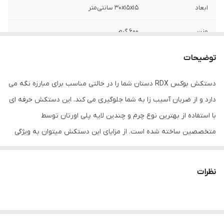
ابعاد
30x15x15 سانتی‌متر
وزن
600 گرم
نوع بست
چسبی
توضیحات
اندازه
کوچک
دستکش بوکس RDX دستان شما را در حالتی مناسب برای مبارزه نگه می
دارد و از ضربان آسیب زا به شما جلوگیری می کند. این دستکش حرفه ای
جنس
چرم
با استفاده از بهترین نوع چرم و چندین لایه پلی اورتان توسط
مناسب برای ورزش
بوکس , ووشو , کیک بوکس
متخصصین ساخته شده است. از مزایای این دستکش میتوان به ویژگی
تهویه ای که در قسمت کفی دستکش تعبیه شده اشاره کرد که محیطی
سایر توضیحات
مناسب مبارزه ، اسپارینگ و کیسه زنی
خشک را برای شما به ارمغان می اورد همچنین راحتی انگشتان دست
نظرات
نوع دستکش رزمی
دستکش بوکس و فول کنتاکت
هنگام استفاده و سهولت در انجام ضربان ورزشی از دیگر فواید این
دستکش می باشد پیشنهاد به شما استفاده از دستکش بوکس RDX به
همراه باند بوکس جهت حفظ و نگهداری بهتر انگشتان دست و جلوگیری