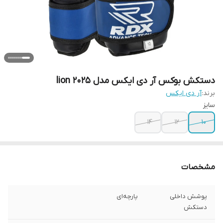
دستکش بوکس آر دی ایکس مدل lion 2025
برند:
آر دی ایکس
سایز
14
12
10
مشخصات
پوشش داخلی
پارچه‌ای
دستکش