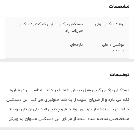
مشخصات
نوع دستکش رزمی
دستکش بوکس و فول کنتاکت , دستکش
مبارزات آزاد
پوشش داخلی
پارچه‌ای
دستکش
ابعاد
25x15x15 سانتی‌متر
توضیحات
وزن
560 گرم
دستکش بوکس گرین هیل دستان شما را در حالتی مناسب برای مبارزه
نوع بست
چسبی
نگه می دارد و از ضربان آسیب زا به شما جلوگیری می کند. این دستکش
اندازه
متوسط
حرفه ای با استفاده از بهترین نوع چرم و چندین لایه پلی اورتان توسط
متخصصین ساخته شده است. از مزایای این دستکش میتوان به ویژگی
جنس
چرم طبیعی , چرم مصنوعی , پلی‌اورتان
تهویه ای که در قسمت کفی دستکش تعبیه شده اشاره کرد که محیطی