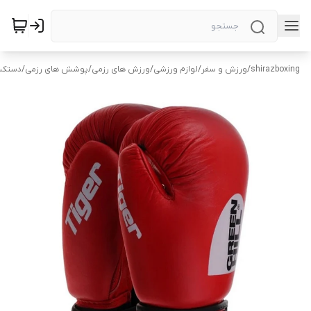
shirazboxing
/
ورزش و سفر
/
لوازم ورزشی
/
ورزش های رزمی
/
پوشش های رزمی
/
دستکش