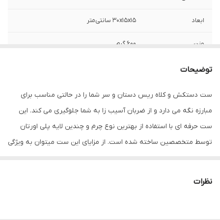
ابعاد
30x15x15 سانتی‌متر
وزن
600 گرم
نوع بست
چسبی
توضیحات
اندازه
کوچک
ست دستکش و کلاه ریس دستان و سر شما را در حالتی مناسب برای
مبارزه نگه می دارد و از ضربان آسیب زا به شما جلوگیری می کند. این
جنس
چرم
ست حرفه ای با استفاده از بهترین نوع چرم و چندین لایه پلی اورتان
مناسب برای ورزش
بوکس , ووشو , کیک بوکس
توسط متخصصین ساخته شده است. از مزایای این ست میتوان به ویژگی
تهویه ای که در قسمت کفی دستکش تعبیه شده اشاره کرد که محیطی
سایر توضیحات
ست دستکش و کلاه ریس مناسب مبارزه و
اسپارینگ
خشک را برای شما به ارمغان می اورد همچنین راحتی انگشتان دست
نظرات
هنگام استفاده و سهولت در انجام ضربان ورزشی از دیگر فواید این
نوع دستکش رزمی
دستکش بوکس و فول کنتاکت
دستکش می باشد پیشنهاد به شما استفاده از ست دستکش و کلاه ریس