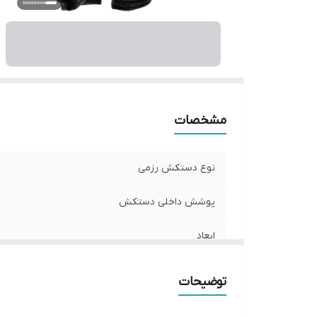
ج
م
س
سا
مشخصات
نوع دستکش رزمی
پوشش داخلی دستکش
ابعاد
وزن
توضیحات
نوع بست