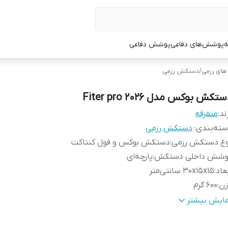
ه
پوشش‌های دفاعی
پوشش دفاعی
ای رزمی
/
دستکش رزمی
تکش بوکس مدل Fiter pro 2026
ند:
متفرقه
ته‌بندی
:
دستکش رزمی
وع دستکش رزمی
:
دستکش بوکس و فول کنتاکت
وشش داخلی دستکش
:
پارچه‌ای
عاد
:
30x15x15 سانتی‌متر
زن
:
600 گرم
وع بست
:
چسبی
مایش بیشتر
دازه
:
کوچک