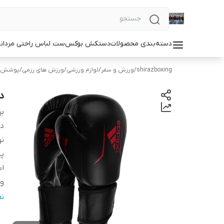
دسته‌بندی محصولات
دستکش بوکس
ست لباس راحتی مردان
shirazboxing
/
ورزش و سفر
/
لوازم ورزشی
/
ورزش های رزمی
/
پوشش ه
دس
بر
دس
ن
پ
اب
و
ن
ن
ان