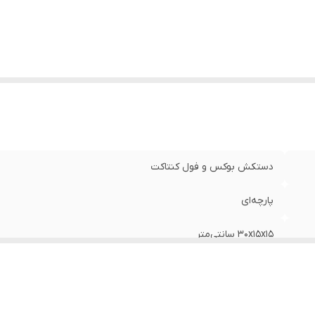
نس
:
چرم
ناسب برای ورزش
:
بوکس , ووشو , کیک بوکس
ایر توضیحات
:
مناسب جهت مبارزه ، اسپارینگ‌ و کیسه زنی
یز
:
12
دستکش بوکس و فول کنتاکت
پارچه‌ای
30x15x15 سانتی‌متر
600 گرم
چسبی