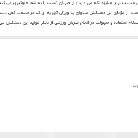
ناسب برای مبارزه نگه می دارد و از ضربان آسیب زا به شما جلوگیری می کند.
کوچک
ت. از مزایای این دستکش میتوان به ویژگی تهویه ای که در قسمت کفی دست
گام استفاده و سهولت در انجام ضربان ورزشی از دیگر فواید این دستکش می
چرم
و نگهداری بهتر انگشتان دست و جلوگیری از آسیب های ورزشی می باشد.
بوکس , ووشو , کیک بوکس
مناسب جهت مبارزه ، اسپارینگ‌ و کیسه زنی
12
ید.