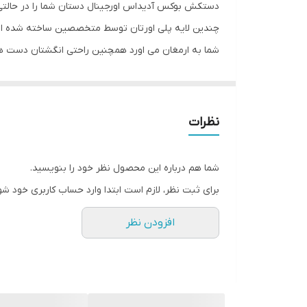
دستکش بوکس آدیداس اورجینال دستان شما را در حالتی م
اندازه
چندین لایه پلی اورتان توسط متخصصین ساخته شده اس
شما به ارمغان می اورد همچنین راحتی انگشتان دست هن
جنس
بوکس آدیداس اورجینال به همراه باند بوکس جهت حفظ 
مناسب برای ورزش
سایر توضیحات
نظرات
سایز
شما هم درباره این محصول نظر خود را بنویسید.
برای ثبت نظر، لازم است ابتدا وارد حساب کاربری خود شو
افزودن نظر