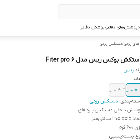
ه
پوشش‌های دفاعی
پوشش دفاعی
ای رزمی
/
دستکش رزمی
تکش بوکس ریس مدل Fiter pro 6
ند:
ریس
یز
12
10
ته‌بندی
:
دستکش رزمی
وشش داخلی دستکش
:
پارچه‌ای
عاد
:
30x15x15 سانتی‌متر
زن
:
600 گرم
وع بست
:
چسبی