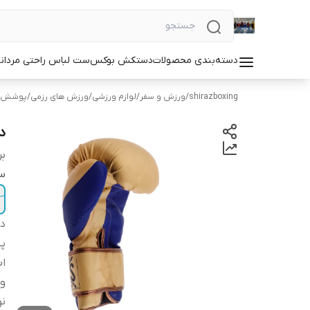
دسته‌بندی محصولات
دستکش بوکس
ست لباس راحتی مردان
shirazboxing
/
ورزش و سفر
/
لوازم ورزشی
/
ورزش های رزمی
/
پوشش ه
دس
بر
سا
دس
پ
اب
و
ن