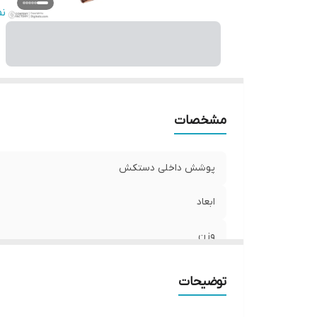
ان
ن
ج
م
ن
مشخصات
پوشش داخلی دستکش
ابعاد
وزن
نوع بست
توضیحات
اندازه