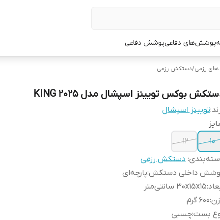
ه
پوشش‌های دفاعی
پوشش دفاعی
ای رزمی
/
دستکش رزمی
تکش بوکس تویینز اسپشال مدل KING 2025
ند:
تویینز اسپشال
یز
۱۲
۱۰
ته‌بندی
:
دستکش رزمی
وشش داخلی دستکش
:
پارچه‌ای
عاد
:
30x15x15 سانتی‌متر
زن
:
600 گرم
وع بست
:
چسبی