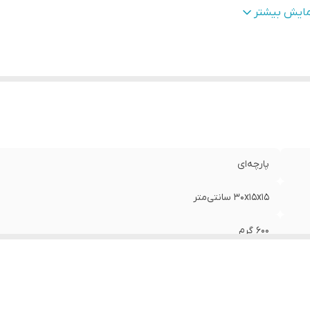
نس
:
چرم
مایش بیشتر
ناسب برای ورزش
:
بوکس , ووشو , کیک بوکس
وع دستکش رزمی
:
دستکش بوکس و فول کنتاکت
پارچه‌ای
30x15x15 سانتی‌متر
600 گرم
چسبی
چرم