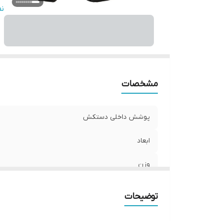
ج
ن
م
ن
مشخصات
پوشش داخلی دستکش
ابعاد
وزن
نوع بست
توضیحات
جنس