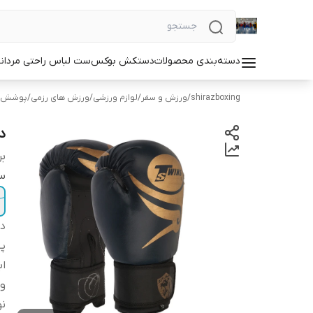
دسته‌بندی محصولات
دستکش بوکس
ست لباس راحتی مردان
shirazboxing
/
ورزش و سفر
/
لوازم ورزشی
/
ورزش های رزمی
/
پوشش ه
دس
بر
سا
دس
پ
اب
و
ن