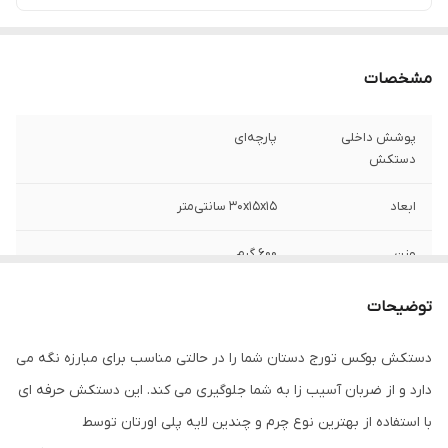
مشخصات
پوشش داخلی
پارچه‌ای
دستکش
ابعاد
30x15x15 سانتی‌متر
وزن
600 گرم
نوع بست
چسبی
توضیحات
جنس
چرم
دستکش بوکس تورج دستان شما را در حالتی مناسب برای مبارزه نگه می
دارد و از ضربان آسیب زا به شما جلوگیری می کند. این دستکش حرفه ای
مناسب برای ورزش
بوکس , ووشو , کیک بوکس
با استفاده از بهترین نوع چرم و چندین لایه پلی اورتان توسط
نوع دستکش رزمی
دستکش بوکس و فول کنتاکت