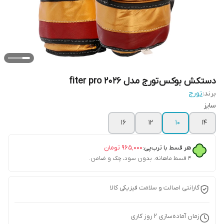
دستکش بوکس تورج مدل fiter pro 2026
برند:
تورج
سایز
16
12
10
14
هر قسط با ترب‌پی:
۹۶۵٬۰۰۰
تومان
۴ قسط ماهانه. بدون سود، چک و ضامن.
گارانتی اصالت و سلامت فیزیکی کالا
زمان آماده‌سازی
2
روز کاری