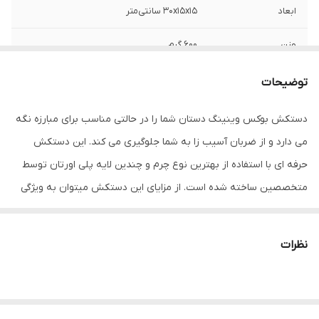
ابعاد
30x15x15 سانتی‌متر
وزن
600 گرم
نوع بست
چسبی
توضیحات
اندازه
کوچک
دستکش بوکس وینینگ دستان شما را در حالتی مناسب برای مبارزه نگه
می دارد و از ضربان آسیب زا به شما جلوگیری می کند. این دستکش
جنس
چرم
حرفه ای با استفاده از بهترین نوع چرم و چندین لایه پلی اورتان توسط
مناسب برای ورزش
بوکس , ووشو , کیک بوکس
متخصصین ساخته شده است. از مزایای این دستکش میتوان به ویژگی
تهویه ای که در قسمت کفی دستکش تعبیه شده اشاره کرد که محیطی
نوع دستکش رزمی
دستکش بوکس و فول کنتاکت
خشک را برای شما به ارمغان می اورد همچنین راحتی انگشتان دست
نظرات
هنگام استفاده و سهولت در انجام ضربان ورزشی از دیگر فواید این
دستکش می باشد پیشنهاد به شما استفاده از دستکش بوکس وینینگ
به همراه باند بوکس جهت حفظ و نگهداری بهتر انگشتان دست و