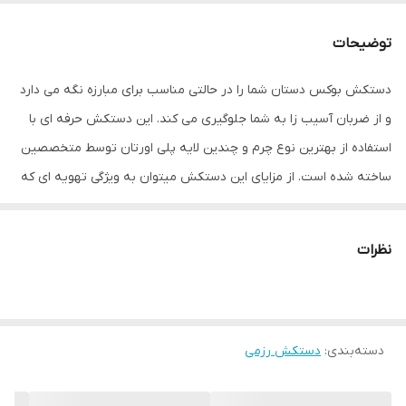
نوع بست
چسبی
توضیحات
اندازه
کوچک
دستکش بوکس دستان شما را در حالتی مناسب برای مبارزه نگه می دارد
و از ضربان آسیب زا به شما جلوگیری می کند. این دستکش حرفه ای با
جنس
چرم
استفاده از بهترین نوع چرم و چندین لایه پلی اورتان توسط متخصصین
مناسب برای ورزش
بوکس , ووشو , کیک بوکس
ساخته شده است. از مزایای این دستکش میتوان به ویژگی تهویه ای که
در قسمت کفی دستکش تعبیه شده اشاره کرد که محیطی خشک را برای
سایر توضیحات
مناسب جهت مبارزه ، اسپاربنگ و کیسه زنی
شما به ارمغان می اورد همچنین راحتی انگشتان دست هنگام استفاده و
نظرات
نوع دستکش رزمی
دستکش بوکس و فول کنتاکت
سهولت در انجام ضربان ورزشی از دیگر فواید این دستکش می باشد
پیشنهاد به شما استفاده از دستکش بوکس به همراه باند بوکس جهت
حفظ و نگهداری بهتر انگشتان دست و جلوگیری از آسیب های ورزشی
می باشد.
دسته‌بندی
:
دستکش رزمی