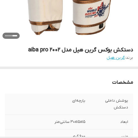
دستکش بوکس گرین هیل مدل aiba pro 2002
برند:
گرین هیل
مشخصات
پوشش داخلی
پارچه‌ای
دستکش
ابعاد
30x15x15 سانتی‌متر
وزن
600 گرم