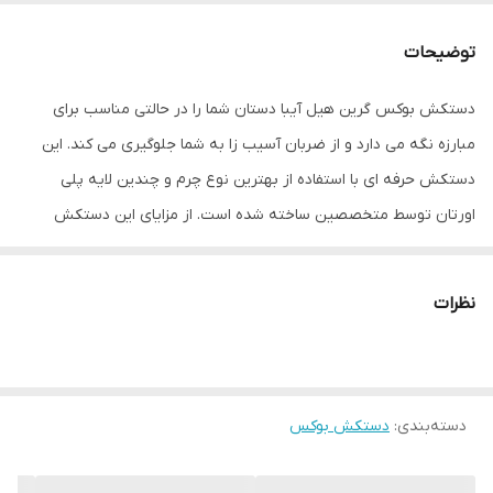
نوع بست
چسبی
توضیحات
اندازه
کوچک
دستکش بوکس گرین هیل آیبا دستان شما را در حالتی مناسب برای
مبارزه نگه می دارد و از ضربان آسیب زا به شما جلوگیری می کند. این
جنس
چرم
دستکش حرفه ای با استفاده از بهترین نوع چرم و چندین لایه پلی
مناسب برای ورزش
بوکس , ووشو , کیک بوکس
اورتان توسط متخصصین ساخته شده است. از مزایای این دستکش
میتوان به ویژگی تهویه ای که در قسمت کفی دستکش تعبیه شده
نوع دستکش رزمی
دستکش بوکس و فول کنتاکت
اشاره کرد که محیطی خشک را برای شما به ارمغان می اورد همچنین
نظرات
راحتی انگشتان دست هنگام استفاده و سهولت در انجام ضربان ورزشی از
دیگر فواید این دستکش می باشد پیشنهاد به شما استفاده از دستکش
بوکس گرین هیل آیبا به همراه باند بوکس جهت حفظ و نگهداری بهتر
دسته‌بندی
:
دستکش بوکس
انگشتان دست و جلوگیری از آسیب های ورزشی می باشد.