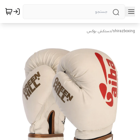
shirazboxing
/
دستکش بوکس